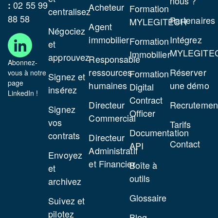
nous ?
02 55 99
:
Acheteur
Formation
centralisez
88 58
Modèle
Partenaires
MYLEGITECH
Agent
Négociez
de
immobilier
Intégrez
Formation
et
bon
MYLEGITE
Immobilier
approuvez
Responsable
de
Abonnez-
ressources
Réserver
visite
Formation
vous à notre
Signez et
page
humaines
une démo
(vente)
Digital
insérez
LinkedIn !
Contract
Directeur
Recrutemen
Modèle
Signez
Officer
Commercial
de
vos
Tarifs
Documentation
comprom
contrats
Directeur
Contact
API
de
Administratif
Envoyez
vente
et Financier
Boîte à
et
(ou
outils
archivez
promess
Glossaire
synallag
Suivez et
de
pilotez
Blog