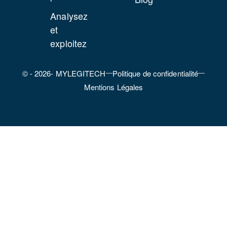
vente)
Analysez
et
Modèle
exploitez
de
congés
délivrés
© - 2026- MYLEGITECH
Politique de confidentialité
au
Mentions Légales
locataire
Modèle
de
contrat
d’agent
commerci
immobilie
Modèle