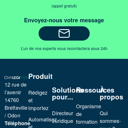
(appel gratuit)
de bail
d’habitati
Envoyez-nous votre message
(loi de
1989)
Modèle
L’un de nos experts vous recontactera sous 24h
de bail
logement
nu
conventi
Produit
12 rue de
Modèle
Solutions
Ressources
À
l’avenir
Rédigez
de
pour...
propos
14760
et
bon
Organisme
Bretteville
importez
de
Directeur
Qui
de
/ Odon
visite
Automatisez
Juridique
sommes-
formation
Téléphone
(Location
et