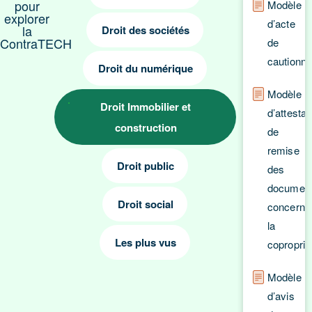
pour
Modèle
explorer
d’acte
la
Droit des sociétés
ContraTECH
de
cautionn
Droit du numérique
Modèle
Droit Immobilier et
d’attestat
construction
de
remise
Droit public
des
documen
Droit social
concerna
la
Les plus vus
coproprié
Modèle
d’avis