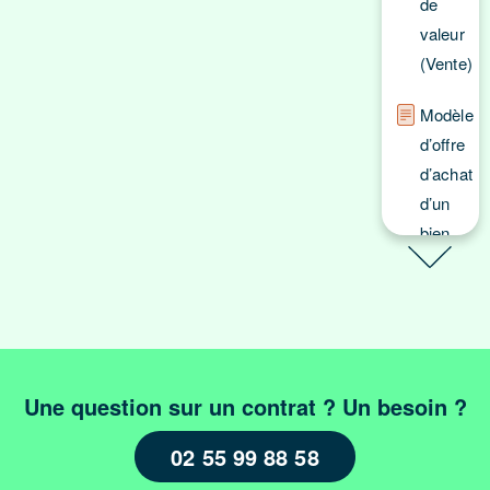
de
valeur
(Vente)
Modèle
d’offre
d’achat
d’un
bien
en
viager
Modèle
d’offre
Une question sur un contrat ? Un besoin ?
d’achat
vente
02 55 99 88 58
Modèle