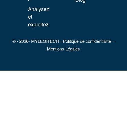
promess
Analysez
d’embau
et
(Lettre
exploitez
type)
Modèle
© - 2026- MYLEGITECH
Politique de confidentialité
de
Mentions Légales
reçu
pour
solde
de
tout
compte
Modèle
de
rupture
conventio