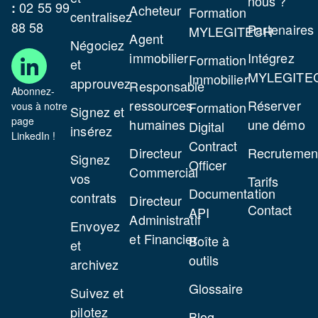
nous ?
pour
02 55 99
:
Acheteur
Formation
centralisez
motif
88 58
Partenaires
MYLEGITECH
Agent
disciplina
Négociez
immobilier
Intégrez
Formation
et
MYLEGITE
Modèle
Immobilier
approuvez
Responsable
Abonnez-
de
ressources
Réserver
Formation
vous à notre
Signez et
lettre
page
humaines
une démo
Digital
insérez
de
LinkedIn !
Contract
Directeur
Recrutemen
rupture
Signez
Officer
Commercial
de
vos
Tarifs
période
Documentation
contrats
Directeur
Contact
d’essai
API
Administratif
Envoyez
par
et Financier
Boîte à
et
l’employe
outils
archivez
Modèle
Glossaire
Suivez et
de
pilotez
Blog