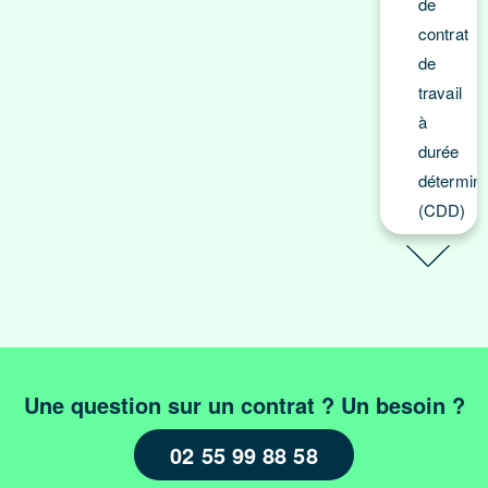
de
contrat
de
travail
à
durée
détermin
(CDD)
Modèle
de
contrat
de
travail
Une question sur un contrat ? Un besoin ?
à
durée
02 55 99 88 58
indétermi