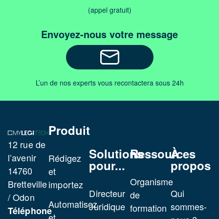
(CDI)
(appel gratuit)
Modèle
Envoyez-nous votre message
de
convocat
à un
entretien
L’un de nos experts vous recontactera sous 24h
préalable
à une
sanction
Produit
disciplina
12 rue de
Solutions
Ressources
À
Modèle
l’avenir
Rédigez
pour...
propos
de
14760
et
Organisme
lettre
Bretteville
importez
Directeur
Qui
de
de
/ Odon
Automatisez
Juridique
sommes-
formation
licenciem
Téléphone
et