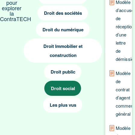
pour
Modèle
explorer
d’accusé
la
Droit des sociétés
ContraTECH
de
réception
Droit du numérique
d’une
lettre
Droit Immobilier et
de
construction
démissio
Droit public
Modèle
de
Droit social
contrat
d’agent
Les plus vus
commerci
général
Modèle