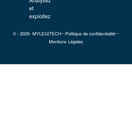
Analysez
et
exploitez
© - 2026- MYLEGITECH
Politique de confidentialité
Mentions Légales