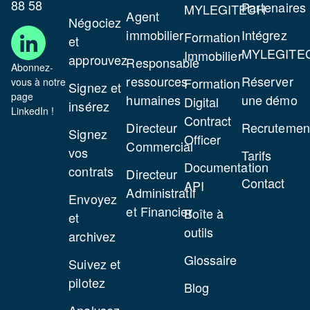
88 58
Partenaires
MYLEGITECH
Agent
Négociez
immobilier
Intégrez
Formation
et
MYLEGITE
Immobilier
approuvez
Responsable
Abonnez-
ressources
Réserver
Formation
vous à notre
Signez et
page
humaines
une démo
Digital
insérez
LinkedIn !
Contract
Directeur
Recrutemen
Signez
Officer
Commercial
vos
Tarifs
Documentation
contrats
Directeur
Contact
API
Administratif
Envoyez
et Financier
Boîte à
et
outils
archivez
Glossaire
Suivez et
pilotez
Blog