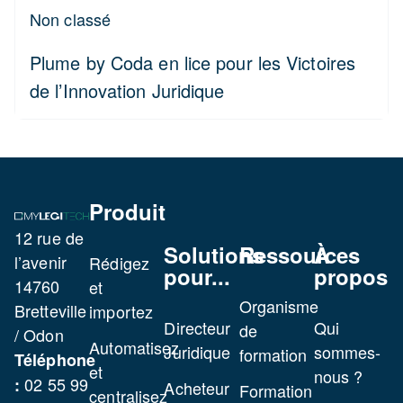
Non classé
Plume by Coda en lice pour les Victoires
de l’Innovation Juridique
Produit
12 rue de
Solutions
Ressources
À
l’avenir
Rédigez
pour...
propos
14760
et
Organisme
Bretteville
importez
Directeur
Qui
de
/ Odon
Automatisez
Juridique
sommes-
formation
Téléphone
et
nous ?
02 55 99
:
Acheteur
Formation
centralisez