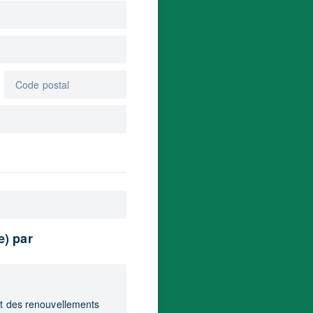
e) par