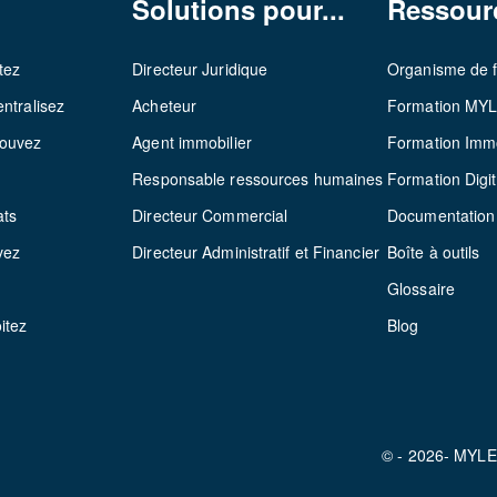
Solutions pour...
Ressour
tez
Directeur Juridique
Organisme de 
ntralisez
Acheteur
Formation MY
rouvez
Agent immobilier
Formation Immo
z
Responsable ressources humaines
Formation Digit
ats
Directeur Commercial
Documentation
vez
Directeur Administratif et Financier
Boîte à outils
Glossaire
itez
Blog
© - 2026- MYL