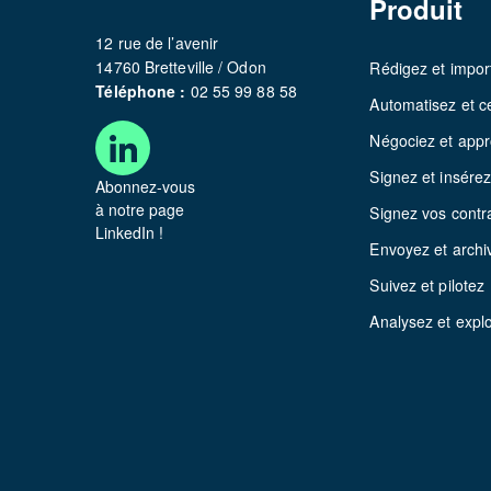
Produit
12 rue de l’avenir
14760 Bretteville / Odon
Rédigez et impor
Téléphone :
02 55 99 88 58
Automatisez et ce
Négociez et app
Signez et insére
Abonnez-vous
à notre page
Signez vos contr
LinkedIn !
Envoyez et archi
Suivez et pilotez
Analysez et explo