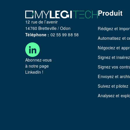
Produit
12 rue de l’avenir
14760 Bretteville / Odon
Rédigez et impor
Téléphone :
02 55 99 88 58
Automatisez et ce
Négociez et app
Signez et insére
Abonnez-vous
à notre page
Signez vos contr
LinkedIn !
Envoyez et archi
Suivez et pilotez
Analysez et explo