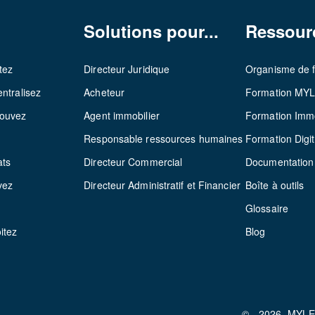
Solutions pour...
Ressour
tez
Directeur Juridique
Organisme de 
ntralisez
Acheteur
Formation MY
rouvez
Agent immobilier
Formation Immo
z
Responsable ressources humaines
Formation Digit
ats
Directeur Commercial
Documentation
vez
Directeur Administratif et Financier
Boîte à outils
Glossaire
itez
Blog
© - 2026- MYL