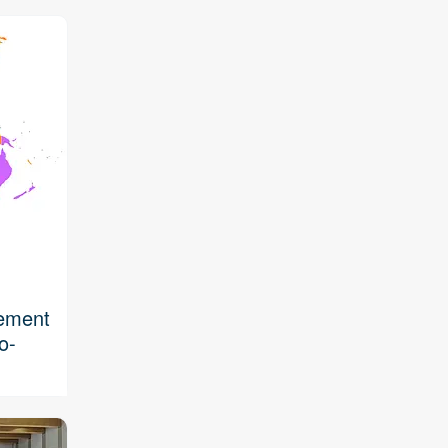
pement
o-