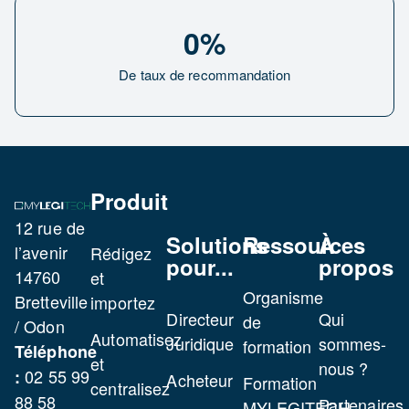
0
%
De taux de recommandation
Produit
12 rue de
Solutions
Ressources
À
l’avenir
Rédigez
pour...
propos
14760
et
Organisme
Bretteville
importez
Directeur
Qui
de
/ Odon
Automatisez
Juridique
sommes-
formation
Téléphone
et
nous ?
02 55 99
:
Acheteur
Formation
centralisez
88 58
Partenaires
MYLEGITECH