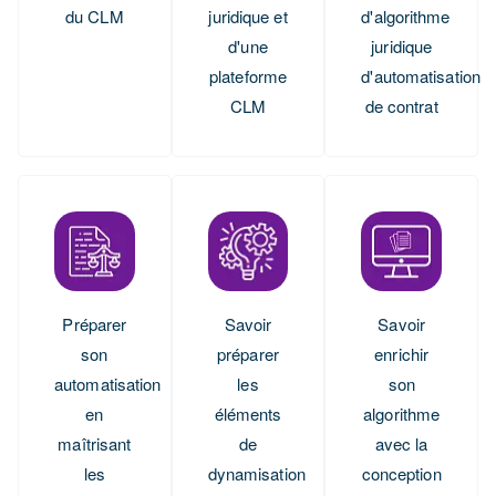
du CLM
juridique et
d'algorithme
d'une
juridique
plateforme
d'automatisation
CLM
de contrat
Préparer
Savoir
Savoir
son
préparer
enrichir
automatisation
les
son
en
éléments
algorithme
maîtrisant
de
avec la
les
dynamisation
conception