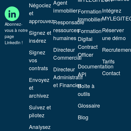
Agent
Négociez
immobilier
Intégrez
Formation
et
MYLEGITE
Immobilier
approuvez
Responsable
Abonnez-
ressources
Réserver
Formation
vous à notre
Signez et
page
humaines
une démo
Digital
insérez
LinkedIn !
Contract
Directeur
Recrutemen
Signez
Officer
Commercial
vos
Tarifs
Documentation
contrats
Directeur
Contact
API
Administratif
Envoyez
et Financier
Boîte à
et
outils
archivez
Glossaire
Suivez et
pilotez
Blog
Analysez