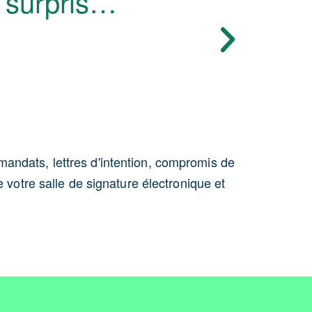
t surpris…”
Dématér
andats, lettres d'intention, compromis de
Les regist
votre salle de signature électronique et
la prise de