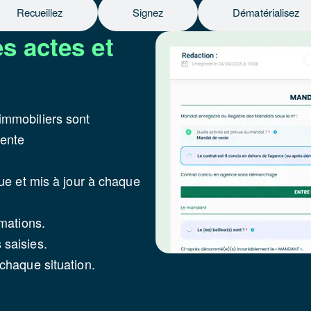
Recueillez
Signez
Dématérialisez
es actes et
immobiliers sont
gente
ue et mis à jour à chaque
mations.
saisies.
chaque situation.