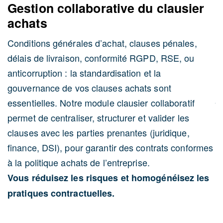
Gestion collaborative du clausier
achats
A
Conditions générales d’achat, clauses pénales,
p
délais de livraison, conformité RGPD, RSE, ou
L
anticorruption : la standardisation et la
r
gouvernance de vos clauses achats sont
jo
essentielles. Notre module clausier collaboratif
N
permet de centraliser, structurer et valider les
f
clauses avec les parties prenantes (juridique,
o
finance, DSI), pour garantir des contrats conformes
c
à la politique achats de l’entreprise.
(
Vous réduisez les risques et homogénéisez les
d
pratiques contractuelles.
G
t