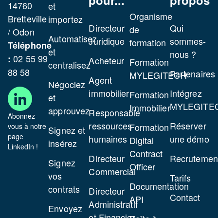
pour...
propos
14760
et
Organisme
Bretteville
importez
Directeur
Qui
de
/ Odon
Automatisez
Juridique
sommes-
formation
Téléphone
et
nous ?
02 55 99
:
Acheteur
Formation
centralisez
88 58
Partenaires
MYLEGITECH
Agent
Négociez
immobilier
Intégrez
Formation
et
MYLEGITE
Immobilier
approuvez
Responsable
Abonnez-
ressources
Réserver
Formation
vous à notre
Signez et
page
humaines
une démo
Digital
insérez
LinkedIn !
Contract
Directeur
Recrutemen
Signez
Officer
Commercial
vos
Tarifs
Documentation
contrats
Directeur
Contact
API
Administratif
Envoyez
et Financier