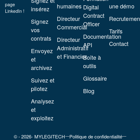
Signez et
page
humaines
une démo
Digital
insérez
LinkedIn !
Contract
Directeur
Recrutemen
Signez
Officer
Commercial
vos
Tarifs
Documentation
contrats
Directeur
Contact
API
Administratif
Envoyez
et Financier
Boîte à
et
outils
archivez
Glossaire
Suivez et
pilotez
Blog
Analysez
et
exploitez
© - 2026- MYLEGITECH
Politique de confidentialité