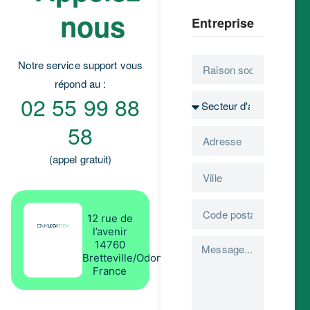
nous
Entreprise
Notre service support vous
répond au :
02 55 99 88
58
(appel gratuit)
12 rue de
l’avenir
14760
Bretteville/Odon
France