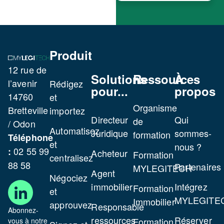
Produit
12 rue de
Solutions
Ressources
À
l’avenir
Rédigez
pour...
propos
14760
et
Organisme
Bretteville
importez
Directeur
Qui
de
/ Odon
Automatisez
Juridique
sommes-
formation
Téléphone
et
nous ?
02 55 99
:
Acheteur
Formation
centralisez
88 58
Partenaires
MYLEGITECH
Agent
Négociez
immobilier
Intégrez
Formation
et
MYLEGITE
Immobilier
approuvez
Responsable
Abonnez-
ressources
Réserver
Formation
vous à notre