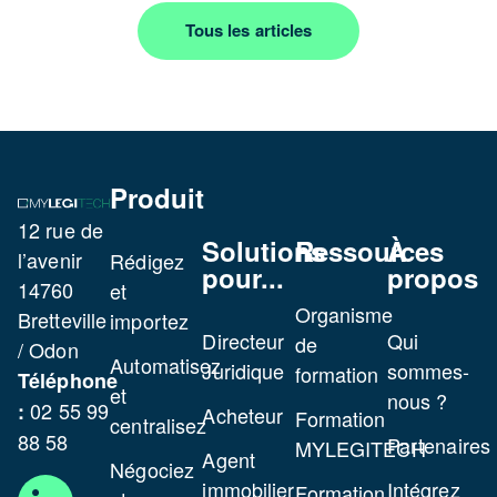
Tous les articles
Produit
12 rue de
Solutions
Ressources
À
l’avenir
Rédigez
pour...
propos
14760
et
Organisme
Bretteville
importez
Directeur
Qui
de
/ Odon
Automatisez
Juridique
sommes-
formation
Téléphone
et
nous ?
02 55 99
:
Acheteur
Formation
centralisez
88 58
Partenaires
MYLEGITECH
Agent
Négociez
immobilier
Intégrez
Formation