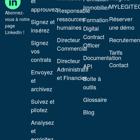
et
MYLEGITE
Immobilier
approuvez
Responsable
Abonnez-
ressources
Réserver
Formation
vous à notre
Signez et
page
humaines
une démo
Digital
insérez
LinkedIn !
Contract
Directeur
Recrutemen
Signez
Officer
Commercial
vos
Tarifs
Documentation
contrats
Directeur
Contact
API
Administratif
Envoyez
et Financier
Boîte à
et
outils
archivez
Glossaire
Suivez et
pilotez
Blog
Analysez
et
exploitez