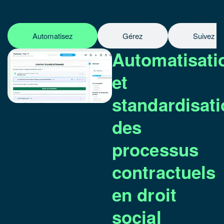
Automatisez
Gérez
Suivez
Automatisati
et
standardisat
des
processus
contractuels
en droit
social