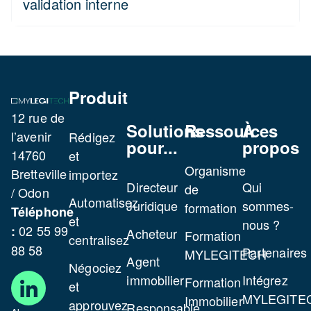
validation interne
Produit
12 rue de
Solutions
Ressources
À
l’avenir
Rédigez
pour...
propos
14760
et
Organisme
Bretteville
importez
Directeur
Qui
de
/ Odon
Automatisez
Juridique
sommes-
formation
Téléphone
et
nous ?
02 55 99
:
Acheteur
Formation
centralisez
88 58
Partenaires
MYLEGITECH
Agent
Négociez
immobilier
Intégrez
Formation
et
MYLEGITE
Immobilier
approuvez
Responsable