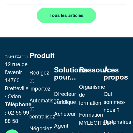
Tous les articles
Produit
12 rue de
Solutions
Ressources
À
l’avenir
Rédigez
pour...
propos
14760
et
Organisme
Bretteville
importez
Directeur
Qui
de
/ Odon
Automatisez
Juridique
sommes-
formation
Téléphone
et
nous ?
02 55 99
:
Acheteur
Formation
centralisez
88 58
Partenaires
MYLEGITECH
Agent
Négociez