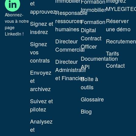
immobilier
Intégrez
Formation
et
MYLEGITE
Immobilier
approuvez
Responsable
Abonnez-
ressources
Réserver
Formation
vous à notre
Signez et
page
humaines
une démo
Digital
insérez
LinkedIn !
Contract
Directeur
Recrutemen
Signez
Officer
Commercial
vos
Tarifs
Documentation
contrats
Directeur
Contact
API
Administratif
Envoyez
et Financier
Boîte à
et
outils
archivez
Glossaire
Suivez et
pilotez
Blog
Analysez
et