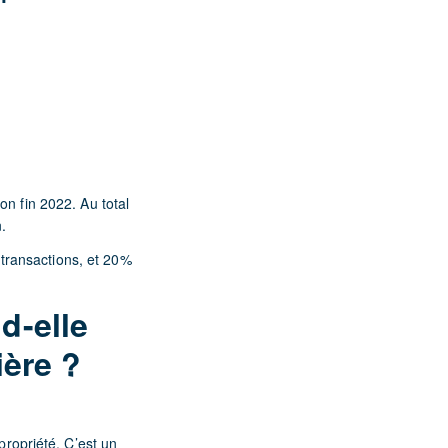
on fin 2022. Au total
.
transactions, et 20%
d-elle
ère ?
propriété. C’est un