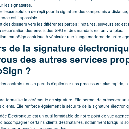
ur les signataires.
eilleuse solution de repli pour la signature des compromis à distance,
ence est impossible.
des dossiers vers les différentes parties : notaires, suiveurs etc est 
la sécurisation des envois des SRU et des mandats est un vrai plus.
lution ImmoSign contribue à véhiculer une image moderne de notre ag
s de la signature électroniqu
ous des autres services pro
oSign ?
des contrats nous a permis d’optimiser nos processus : plus rapide, l’
ure formalise la cérémonie de signature. Elle permet de préserver un 
s clients. Elle renforce également la sécurité de la signature électroni
e Électronique est un outil formidable de notre point de vue agence.
n d’accompagner certains clients destinataires, notamment lorsqu’ils s
 digitaux, pour ouvrir les recommandés.