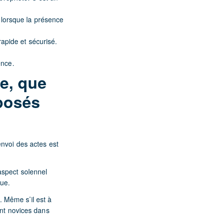
 lorsque la présence
rapide et sécurisé.
ence.
e, que
posés
envoi des actes est
aspect solennel
que.
 Même s’il est à
ont novices dans