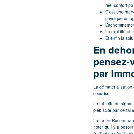
réel confort po
C’est une merv
physique en ag
L’acheminement 
La rapidité et 
Et enfin la so
En dehor
pensez-v
par Imm
La dématérialisation 
sécurisé.
La tablette de signat
plébiscité par certain
La Lettre Recommandé
noter qu’il y a besoi
l’utilisation d’outils