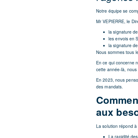
Notre équipe se comp
Mr VEPIERRE, le Dire
la signature d
les envois en 
la signature d
Nous sommes tous les 
En ce qui concerne no
cette année-là, nous
En 2023, nous penson
des mandats.
Comment 
aux beso
La solution répond à
La rapidité de