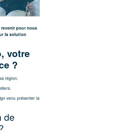
e revenir pour nous
ur la solution
, votre
nce ?
sa région.
liers.
ign venu présenter la
n de
?