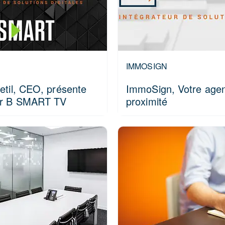
IMMOSIGN
etil, CEO, présente
ImmoSign, Votre age
ur B SMART TV
proximité