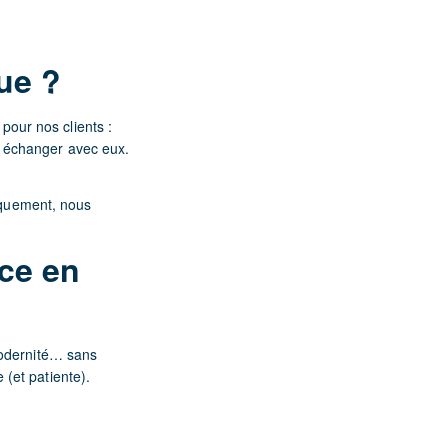
que ?
 pour nos clients :
r échanger avec eux.
hiquement, nous
ce en
modernité… sans
(et patiente).