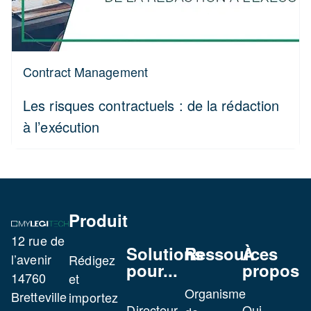
Contract Management
Les risques contractuels : de la rédaction
à l’exécution
Produit
12 rue de
Solutions
Ressources
À
l’avenir
Rédigez
pour...
propos
14760
et
Organisme
Bretteville
importez
Directeur
Qui