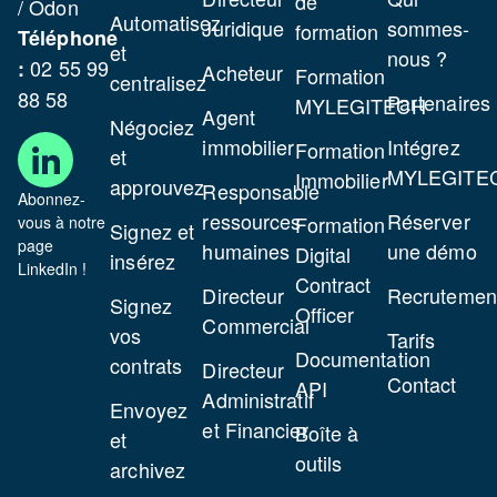
de
/ Odon
Automatisez
Juridique
sommes-
formation
Téléphone
et
nous ?
02 55 99
:
Acheteur
Formation
centralisez
88 58
Partenaires
MYLEGITECH
Agent
Négociez
immobilier
Intégrez
Formation
et
MYLEGITE
Immobilier
approuvez
Responsable
Abonnez-
ressources
Réserver
Formation
vous à notre
Signez et
page
humaines
une démo
Digital
insérez
LinkedIn !
Contract
Directeur
Recrutemen
Signez
Officer
Commercial
vos
Tarifs
Documentation
contrats
Directeur
Contact
API
Administratif
Envoyez
et Financier
Boîte à
et
outils
archivez