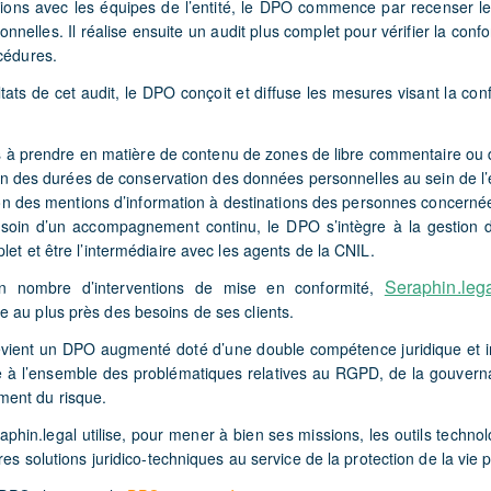
ons avec les équipes de l’entité, le DPO commence par recenser le
nnelles. Il réalise ensuite un audit plus complet pour vérifier la confo
cédures.
tats de cet audit, le DPO conçoit et diffuse les mesures visant la con
ns à prendre en matière de contenu de zones de libre commentaire ou 
ion des durées de conservation des données personnelles au sein de l’
on des mentions d’information à destinations des personnes concerné
esoin d’un accompagnement continu, le DPO s’intègre à la gestion d
let et être l’intermédiaire avec les agents de la CNIL.
Seraphin.leg
in nombre d’interventions de mise en conformité,
 au plus près des besoins de ses clients.
ient un DPO augmenté doté d’une double compétence juridique et in
 à l’ensemble des problématiques relatives au RGPD, de la gouvern
ent du risque.
phin.legal utilise, pour mener à bien ses missions, les outils technol
res solutions juridico-techniques au service de la protection de la vie p