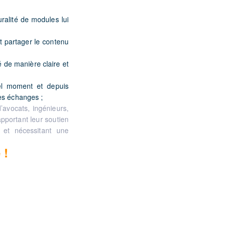
uralité de modules lui
t partager le contenu
é de manière claire et
uel moment et depuis
des échanges ;
’avocats, ingénieurs,
pportant leur soutien
 et nécessitant une
 !