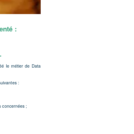
enté :
.
éé le métier de Data
uivantes :
s concernées ;