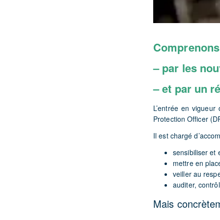
Comprenons e
– par les nou
– et par un r
L’entrée en vigueur
Protection Officer (D
Il est chargé d’acco
sensibiliser e
mettre en plac
veiller au res
auditer, contrô
Mais concrètem