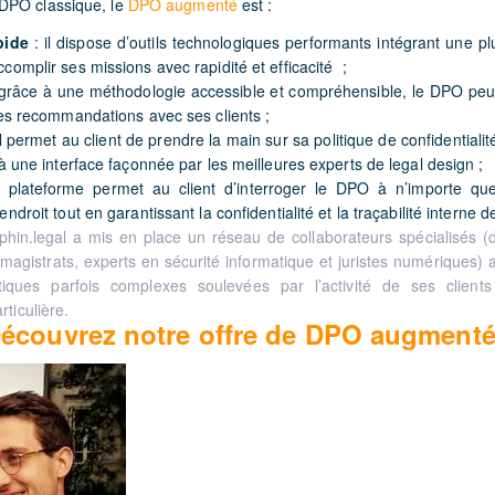
DPO classique, le
DPO augmenté
est :
pide
: il dispose d’outils technologiques performants intégrant une pl
complir ses missions avec rapidité et efficacité ;
 grâce à une méthodologie accessible et compréhensible, le DPO peu
 ses recommandations avec ses clients ;
il permet au client de prendre la main sur sa politique de confidentialit
 à une interface façonnée par les meilleures experts de legal design ;
 plateforme permet au client d’interroger le DPO à n’importe q
endroit tout en garantissant la confidentialité et la traçabilité interne 
hin.legal a mis en place un réseau de collaborateurs spécialisés (d
magistrats, experts en sécurité informatique et juristes numériques) a
iques parfois complexes soulevées par l’activité de ses clients
ticulière.
écouvrez notre offre de DPO augmenté