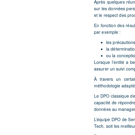
Après quelques réuni
sur les données perso
et le respect des pro
En fonction des résul
par exemple :
les précautio
la déterminat
ou la concepti
Lorsque l’entité a b
assurer un suivi comp
À travers un certa
méthodologie adaptée
Le DPO classique dev
capacité de répondre
données au managem
L’équipe DPO de Sera
Tech, soit les meilleu