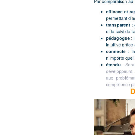
Par comparaison au 
efficace et ra
permettant d’ac
transparent
:
et le suivi de
pédagogue
: 
intuitive grâce
connecté
: la
n’importe quel 
étendu
: Serap
développeurs, 
aux problémat
compétence par
D