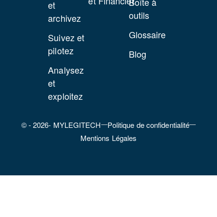
et Financier
Boîte à
et
outils
archivez
Glossaire
Suivez et
pilotez
Blog
Analysez
et
exploitez
© - 2026- MYLEGITECH
Politique de confidentialité
Mentions Légales