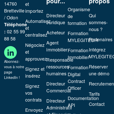
pour...
propos
14760
et
Organisme
Bretteville
importez
Directeur
Qui
de
/ Odon
Automatisez
Juridique
sommes-
formation
Téléphone
et
nous ?
02 55 99
:
Acheteur
Formation
centralisez
88 58
Partenaires
MYLEGITECH
Agent
Négociez
immobilier
Intégrez
Formation
et
MYLEGITE
Immobilier
approuvez
Responsable
Abonnez-
ressources
Réserver
Formation
vous à notre
Signez et
page
humaines
une démo
Digital
insérez
LinkedIn !
Contract
Directeur
Recrutemen
Signez
Officer
Commercial
vos
Tarifs
Documentation
contrats
Directeur
Contact
API
Administratif
Envoyez