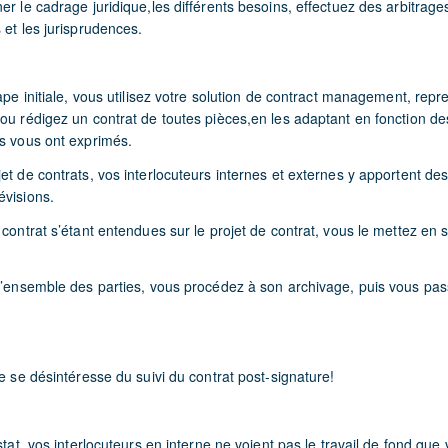
er le cadrage juridique,les différents besoins, effectuez des arbitrages
 et les jurisprudences.
tape initiale, vous utilisez votre solution de contract management, re
 ou rédigez un contrat de toutes pièces,en les adaptant en fonction de
rs vous ont exprimés.
jet de contrats, vos interlocuteurs internes et externes y apportent d
évisions.
 contrat s’étant entendues sur le projet de contrat, vous le mettez en s
 l’ensemble des parties, vous procédez à son archivage, puis vous pas
te se désintéresse du suivi du contrat post-signature!
stat, vos interlocuteurs en interne ne voient pas le travail de fond que