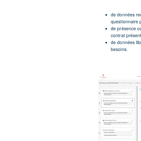
de données rec
questionnaire p
de présence ou
contrat présen
de données libr
besoins.