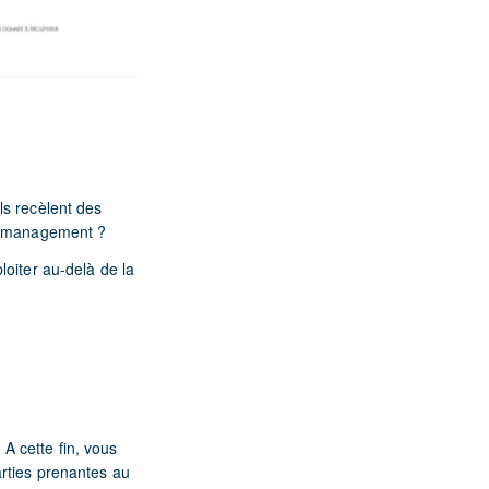
ls recèlent des
le management ?
oiter au-delà de la
 A cette fin, vous
arties prenantes au