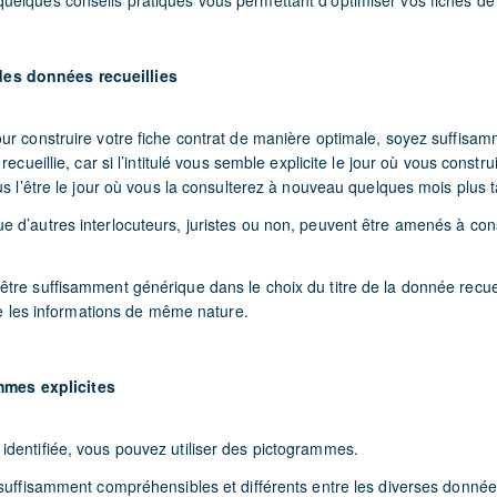
elques conseils pratiques vous permettant d’optimiser vos fiches d
 des données recueillies
ur construire votre fiche contrat de manière optimale, soyez suffisam
recueillie, car si l’intitulé vous semble explicite le jour où vous constru
us l’être le jour où vous la consulterez à nouveau quelques mois plus t
 d’autres interlocuteurs, juristes ou non, peuvent être amenés à cons
re suffisamment générique dans le choix du titre de la donnée recueil
tre les informations de même nature.
mmes explicites
dentifiée, vous pouvez utiliser des pictogrammes.
 suffisamment compréhensibles et différents entre les diverses donné