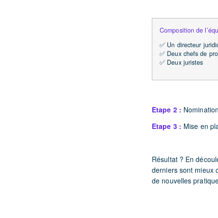
Composition de l’éq
✅
Un directeur jurid
✅
Deux chefs de pro
✅
Deux juristes
Etape 2 :
Nomination 
Etape 3 :
Mise en pla
Résultat ? En découle
derniers sont mieux c
de nouvelles pratique