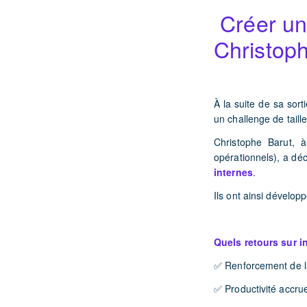
️ Créer u
Christop
À la suite de sa sort
un challenge de taille
Christophe Barut, 
opérationnels), a dé
internes
.
Ils
ont ainsi développ
Quels retours sur i
✅ Renforcement de la
✅ Productivité accru