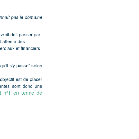
connaît pas le domaine
vrait doit passer par
 L’attente des
erciaux et financiers
 qu’il s’y passe” selon
objectif
est
de placer
entes sont donc une
nt n°1 en terme de