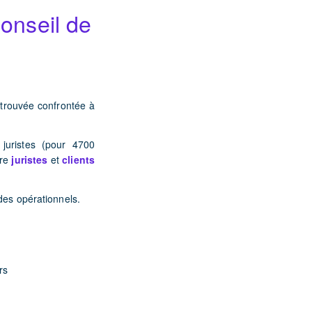
conseil de
etrouvée confrontée à
juristes (pour 4700
tre
juristes
et
clients
des opérationnels.
rs