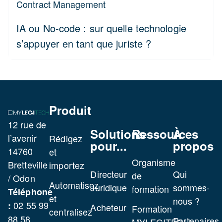
Contract Management
IA ou No-code : sur quelle technologie
s’appuyer en tant que juriste ?
Produit
12 rue de
Solutions
Ressources
À
l’avenir
Rédigez
pour...
propos
14760
et
Organisme
Bretteville
importez
Directeur
Qui
de
/ Odon
Automatisez
Juridique
sommes-
formation
Téléphone
et
nous ?
02 55 99
:
Acheteur
Formation
centralisez
88 58
Partenaires
MYLEGITECH