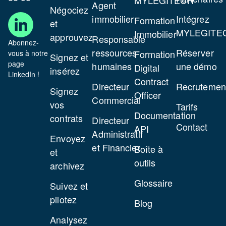
Agent
Négociez
immobilier
Intégrez
Formation
et
MYLEGITE
Immobilier
approuvez
Responsable
Abonnez-
ressources
Réserver
Formation
vous à notre
Signez et
page
humaines
une démo
Digital
insérez
LinkedIn !
Contract
Directeur
Recrutemen
Signez
Officer
Commercial
vos
Tarifs
Documentation
contrats
Directeur
Contact
API
Administratif
Envoyez
et Financier
Boîte à
et
outils
archivez
Glossaire
Suivez et
pilotez
Blog
Analysez