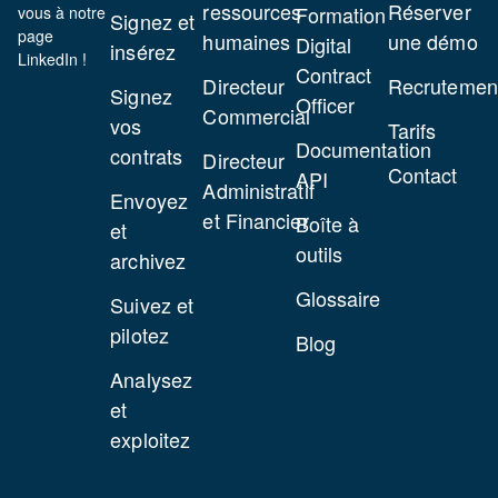
ressources
Réserver
Formation
vous à notre
Signez et
page
humaines
une démo
Digital
insérez
LinkedIn !
Contract
Directeur
Recrutemen
Signez
Officer
Commercial
vos
Tarifs
Documentation
contrats
Directeur
Contact
API
Administratif
Envoyez
et Financier
Boîte à
et
outils
archivez
Glossaire
Suivez et
pilotez
Blog
Analysez
et
exploitez