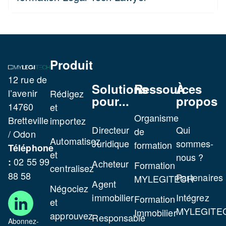
Produit
12 rue de
Solutions
Ressources
À
l’avenir
Rédigez
pour...
propos
14760
et
Organisme
Bretteville
importez
Directeur
Qui
de
/ Odon
Automatisez
Juridique
sommes-
formation
Téléphone
et
nous ?
02 55 99
:
Acheteur
Formation
centralisez
88 58
Partenaires
MYLEGITECH
Agent
Négociez
immobilier
Intégrez
Formation
et
MYLEGITE
Immobilier
approuvez
Responsable
Abonnez-