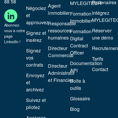
88 58
Partenaires
MYLEGITECH
Agent
Négociez
immobilier
Intégrez
Formation
et
MYLEGITE
Immobilier
approuvez
Responsable
Abonnez-
ressources
Réserver
Formation
vous à notre
Signez et
page
humaines
une démo
Digital
insérez
LinkedIn !
Contract
Directeur
Recrutemen
Signez
Officer
Commercial
vos
Tarifs
Documentation
contrats
Directeur
Contact
API
Administratif
Envoyez
et Financier
Boîte à
et
outils
archivez
Glossaire
Suivez et
pilotez
Blog
Analysez