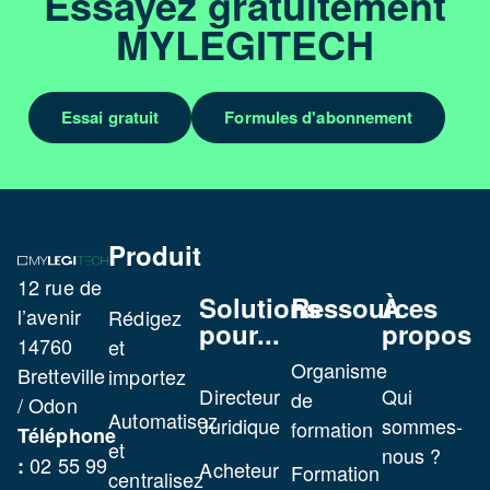
Essayez gratuitement
MYLEGITECH
Essai gratuit
Formules d'abonnement
Produit
12 rue de
Solutions
Ressources
À
l’avenir
Rédigez
pour...
propos
14760
et
Organisme
Bretteville
importez
Directeur
Qui
de
/ Odon
Automatisez
Juridique
sommes-
formation
Téléphone
et
nous ?
02 55 99
:
Acheteur
Formation
centralisez