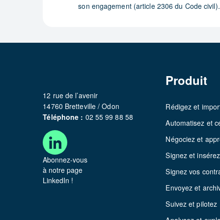
son engagement (article 2306 du Code civil).
Produit
12 rue de l’avenir
14760 Bretteville / Odon
Rédigez et impor
Téléphone :
02 55 99 88 58
Automatisez et ce
Négociez et app
Signez et insére
Abonnez-vous
à notre page
Signez vos contr
LinkedIn !
Envoyez et archi
Suivez et pilotez
Analysez et explo