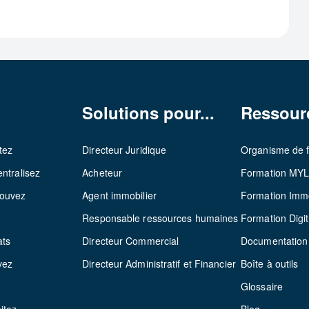
Solutions pour...
Ressour
tez
Directeur Juridique
Organisme de 
ntralisez
Acheteur
Formation MY
rouvez
Agent immobilier
Formation Immo
z
Responsable ressources humaines
Formation Digit
ats
Directeur Commercial
Documentation
vez
Directeur Administratif et Financier
Boîte à outils
Glossaire
itez
Blog