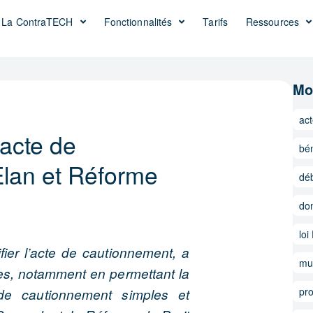
La ContraTECH
Fonctionnalités
Tarifs
Ressources
Mo
ac
’acte de
bén
Elan et Réforme
déb
do
lo
ier l’acte de cautionnement, a
mul
ives, notamment en permettant la
pro
 de cautionnement simples et