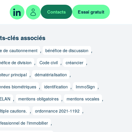
Contacts
Essai gratuit
ts-clés associés
te de cautionnement
,
bénéfice de discussion
,
éfice de division
,
Code civil
,
créancier
,
iteur principal
,
dématérialisation
,
nnées biométriques
,
identification
,
ImmoSign
,
i ELAN
,
mentions obligatoires
,
mentions vocales
,
tiple cautions.
,
ordonnance 2021-1192
,
fessionnel de l'immobilier
,