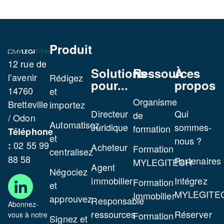
Produit
12 rue de
Solutions
Ressources
À
l’avenir
Rédigez
pour...
propos
14760
et
Organisme
Bretteville
importez
Directeur
Qui
de
/ Odon
Automatisez
Juridique
sommes-
formation
Téléphone
et
nous ?
02 55 99
:
Acheteur
Formation
centralisez
88 58
Partenaires
MYLEGITECH
Agent
Négociez
immobilier
Intégrez
Formation
et
MYLEGITE
Immobilier
approuvez
Responsable
Abonnez-
ressources
Réserver
Formation
vous à notre
Signez et