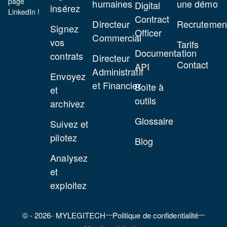
page
humaines
une démo
Digital
insérez
LinkedIn !
Contract
Directeur
Recrutemen
Signez
Officer
Commercial
vos
Tarifs
Documentation
contrats
Directeur
Contact
API
Administratif
Envoyez
et Financier
Boîte à
et
outils
archivez
Glossaire
Suivez et
pilotez
Blog
Analysez
et
exploitez
© - 2026- MYLEGITECH
Politique de confidentialité