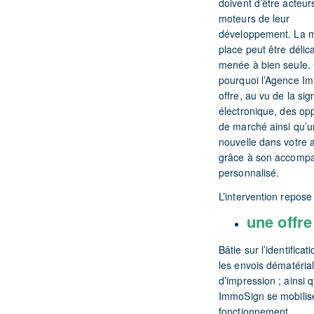
doivent d’être acteur
moteurs de leur
développement. La m
place peut être déli
menée à bien seule. 
pourquoi l’Agence I
offre, au vu de la sig
électronique, des op
de marché ainsi qu’u
nouvelle dans votre 
grâce à son accomp
personnalisé.
L’intervention repose 
une offr
Bâtie sur l’identifica
les envois dématérial
d’impression ; ainsi 
ImmoSign se mobilise
fonctionnement.