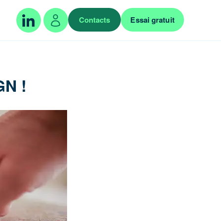
Contacts
Essai gratuit
N !