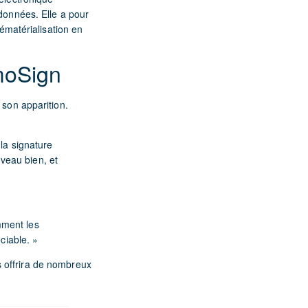
 données. Elle a pour
dématérialisation en
moSign
 son apparition.
la signature
veau bien, et
mment les
ciable. »
s offrira de nombreux