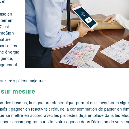
s et
ise en
catement
C’est
mmoSign
nature
portunités
ne énergie
agence,
agnement
sur trois piliers majeurs :
e sur mesure
tion des besoins, la signature électronique permet de : favoriser la sign
isés ; gagner en réactivité ; réduire la consommation de papier en di
que se mettre en accord avec les procédés déjà en place dans les étud
 pour accompagner, sur site, votre agence dans l’éclosion de votre