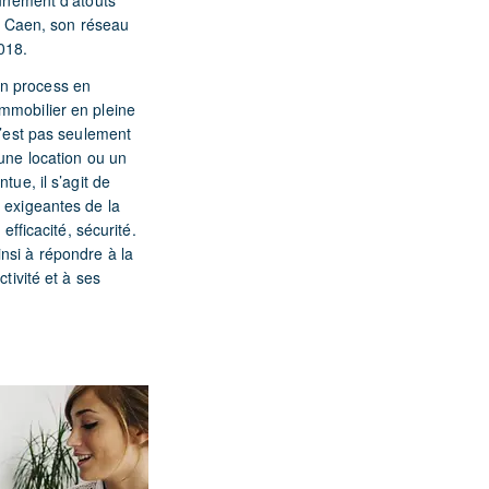
unement d’atouts
à Caen, son réseau
018.
n process en
mmobilier en pleine
n’est pas seulement
une location ou un
tue, il s’agit de
 exigeantes de la
 efficacité, sécurité.
nsi à répondre à la
ctivité et à ses