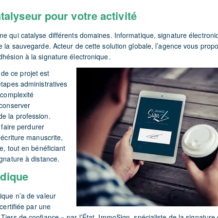
atalyseur pour votre activité
me qui catalyse différents domaines. Informatique, signature électro
ue la sauvegarde. Acteur de cette solution globale, l’agence vous pr
hésion à la signature électronique.
e ce projet est
étapes administratives
a complexité
 conserver
e la profession.
e faire perdurer
’écriture manuscrite,
e, tout en bénéficiant
ignature à distance.
idique
ique n’a de valeur
 certifiée par une
Tiers de confiance » par l’État. ImmoSign, spécialiste de la signature