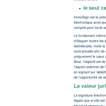
le seul c
ImmoSign est le pris
électronique ainsi q
complet pour toute ad
Le fondement même d
d’élaguer toutes les 
fastidieuses, toute l
contractuelle afin de
uniquement le cœur d
Ainsi, l’objectif est d
l’aspect solennel de l
en signant sur tablett
de l’opportunité de s
La valeur jur
La signature électron
légale que si elle est
structure reconnue « 