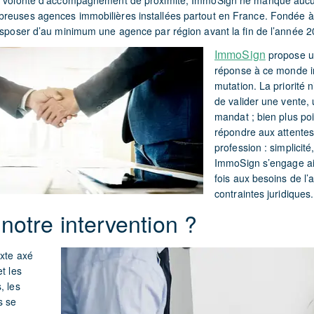
le volonté d’accompagnement de proximité, ImmoSign ne manque auc
breuses agences immobilières installées partout en France. Fondée 
disposer d’au minimum une agence par région avant la fin de l’année 2
ImmoSign
propose u
réponse à ce monde i
mutation. La priorité 
de valider une vente, 
mandat ; bien plus poin
répondre aux attentes
profession : simplicité,
ImmoSign s’engage ai
fois aux besoins de l’a
contraintes juridiques.
notre intervention ?
exte axé
t les
, les
s se