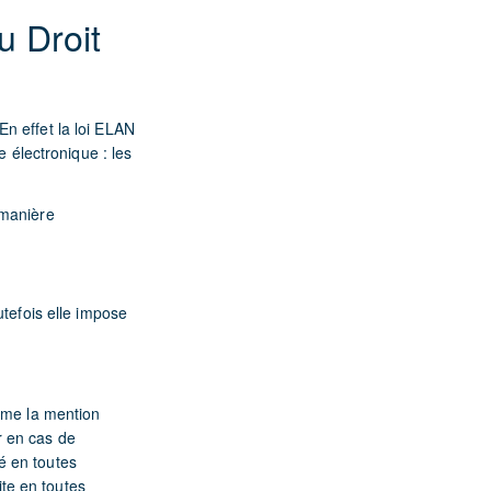
u Droit
n effet la loi ELAN
e électronique : les
 manière
tefois elle impose
ême la mention
r en cas de
mé en toutes
ite en toutes