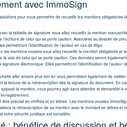
ement avec ImmoSign
lutions pour vous permettre de recueillir les mentions obligatoires de
avec la tablette de signature vous allez recueillir la mention manuscri
 l’écriture de celui qui se porte caution. Associées au dossier de pre
es permettront l’identification de l’auteur en cas de litige.
c les mentions vocales vous allez recueillir la mention obligatoire et 
e la voix de celui qui se porte caution. Ces données seront également
 signature électronique. Elles permettront l’identification de l’auteur
haité aller encore plus loin en vous permettant également de valider
et la lecture de la retranscription dès la signature du document. En ca
 apposé la mention, vous pourrez agir sans attendre et demander à vo
’enregistrement.
t être précisé en chiffres et en lettres. Les mentions vocales ImmoSig
validera la retranscription de sa mention avec le montant en lettres et 
nsi votre sécurité juridique est complète.
 : bénéfice de discussion et b