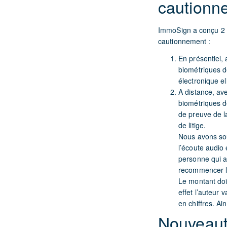
cautionn
ImmoSign a conçu 2 so
cautionnement :
En présentiel, 
biométriques de
électronique ell
A distance, ave
biométriques d
de preuve de la
de litige.
Nous avons sou
l’écoute audio 
personne qui a
recommencer l
Le montant doi
effet l’auteur 
en chiffres. Ai
Nouveauté