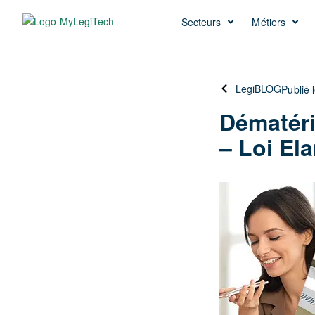
Secteurs
Métiers
LegiBLOG
Publié 
Dématéri
– Loi El