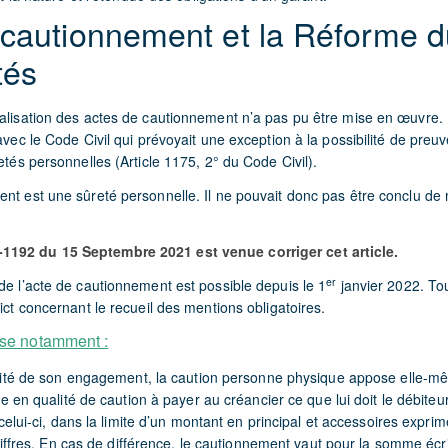
 cautionnement et la Réforme d
tés
ialisation des actes de cautionnement n’a pas pu être mise en œuvre. E
avec le Code Civil qui prévoyait une exception à la possibilité de preuv
retés personnelles (Article 1175, 2° du Code Civil).
ent est une sûreté personnelle. Il ne pouvait donc pas être conclu de
192 du 15 Septembre 2021 est venue corriger cet article.
er
de l’acte de cautionnement est possible depuis le 1
janvier 2022. Tou
rict concernant le recueil des mentions obligatoires.
cise notamment :
lité de son engagement, la caution personne physique appose elle-m
e en qualité de caution à payer au créancier ce que lui doit le débiteu
celui-ci, dans la limite d’un montant en principal et accessoires expri
hiffres. En cas de différence, le cautionnement vaut pour la somme écr