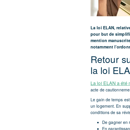
La loi ELAN, relat
pour but de simplif
mention manuscrite 
notamment l’ordonna
Retour su
la loi EL
La loi ELAN a été
acte de cautionnement
Le gain de temps est 
un logement. En supp
conditions de sa révis
De gagner en ré
En garantissant