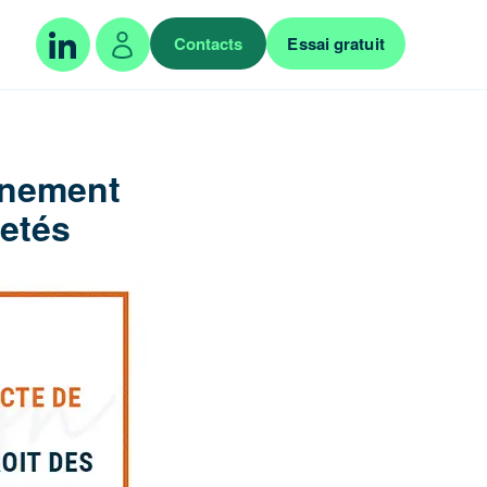
Contacts
Essai gratuit
onnement
retés