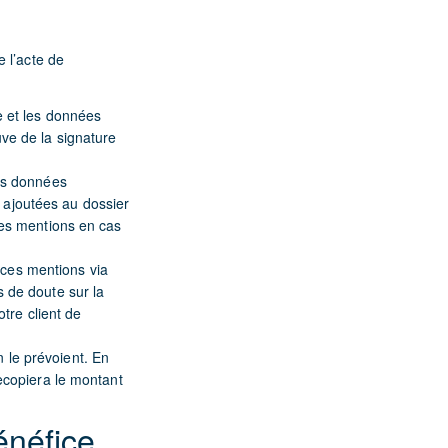
 l’acte de
te et les données
uve de la signature
les données
 ajoutées au dossier
 des mentions en cas
 ces mentions via
s de doute sur la
tre client de
n le prévoient. En
recopiera le montant
énéfice