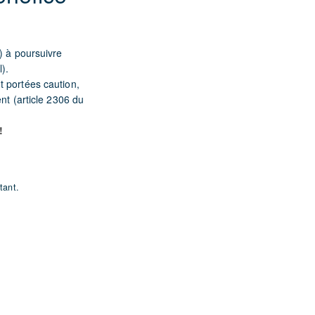
r) à poursuivre
).
t portées caution,
nt (article 2306 du
!
tant.