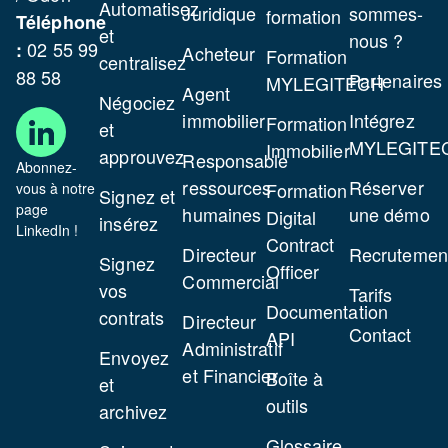
Automatisez
Juridique
sommes-
formation
Téléphone
et
nous ?
02 55 99
:
Acheteur
Formation
centralisez
88 58
Partenaires
MYLEGITECH
Agent
Négociez
immobilier
Intégrez
Formation
et
MYLEGITE
Immobilier
approuvez
Responsable
Abonnez-
ressources
Réserver
Formation
vous à notre
Signez et
page
humaines
une démo
Digital
insérez
LinkedIn !
Contract
Directeur
Recrutemen
Signez
Officer
Commercial
vos
Tarifs
Documentation
contrats
Directeur
Contact
API
Administratif
Envoyez
et Financier
Boîte à
et
outils
archivez
Glossaire