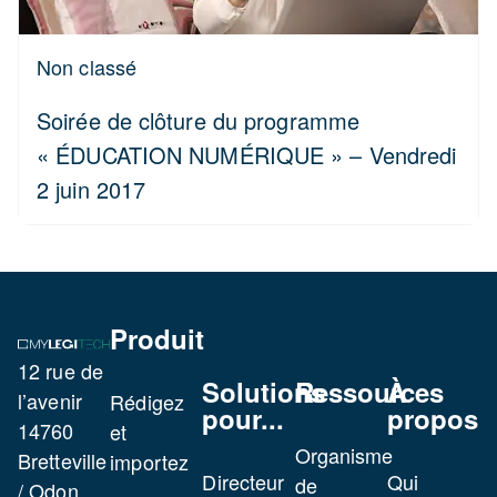
Non classé
Soirée de clôture du programme
« ÉDUCATION NUMÉRIQUE » – Vendredi
2 juin 2017
Produit
12 rue de
Solutions
Ressources
À
l’avenir
Rédigez
pour...
propos
14760
et
Organisme
Bretteville
importez
Directeur
Qui
de
/ Odon