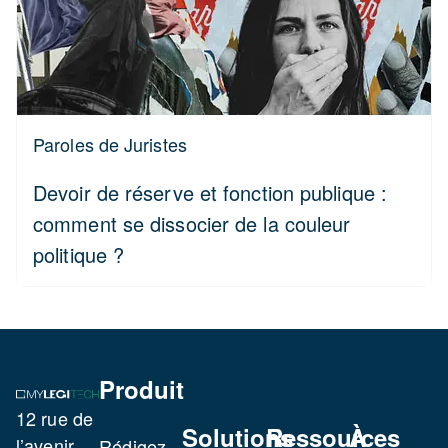
Paroles de Juristes
Devoir de réserve et fonction publique :
comment se dissocier de la couleur
politique ?
Produit
12 rue de
Solutions
Ressources
À
l’avenir
Rédigez