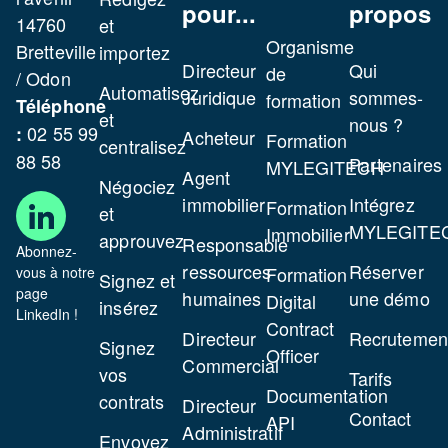
pour...
propos
14760
et
Organisme
Bretteville
importez
Directeur
Qui
de
/ Odon
Automatisez
Juridique
sommes-
formation
Téléphone
et
nous ?
02 55 99
:
Acheteur
Formation
centralisez
88 58
Partenaires
MYLEGITECH
Agent
Négociez
immobilier
Intégrez
Formation
et
MYLEGITE
Immobilier
approuvez
Responsable
Abonnez-
ressources
Réserver
Formation
vous à notre
Signez et
page
humaines
une démo
Digital
insérez
LinkedIn !
Contract
Directeur
Recrutemen
Signez
Officer
Commercial
vos
Tarifs
Documentation
contrats
Directeur
Contact
API
Administratif
Envoyez