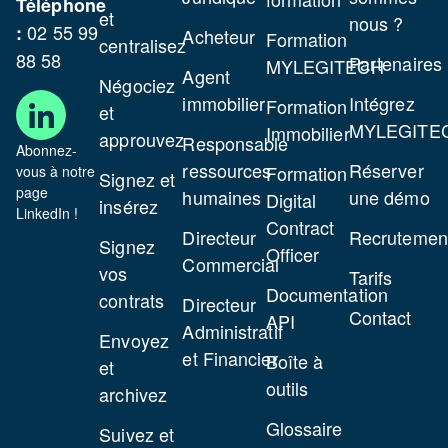
Téléphone
et
nous ?
02 55 99
:
Acheteur
Formation
centralisez
88 58
Partenaires
MYLEGITECH
Agent
Négociez
immobilier
Intégrez
Formation
et
MYLEGITE
Immobilier
approuvez
Responsable
Abonnez-
ressources
Réserver
Formation
vous à notre
Signez et
page
humaines
une démo
Digital
insérez
LinkedIn !
Contract
Directeur
Recrutemen
Signez
Officer
Commercial
vos
Tarifs
Documentation
contrats
Directeur
Contact
API
Administratif
Envoyez
et Financier
Boîte à
et
outils
archivez
Glossaire
Suivez et