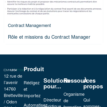
Contract Management
Rôle et missions du Contract Manager
Produit
12 rue de
Solutions
Ressources
À
l’avenir
Rédigez
pour...
propos
14760
et
Organisme
Bretteville
importez
Directeur
Qui
de
/ Odon
Automatisez
Juridique
sommes-
formation