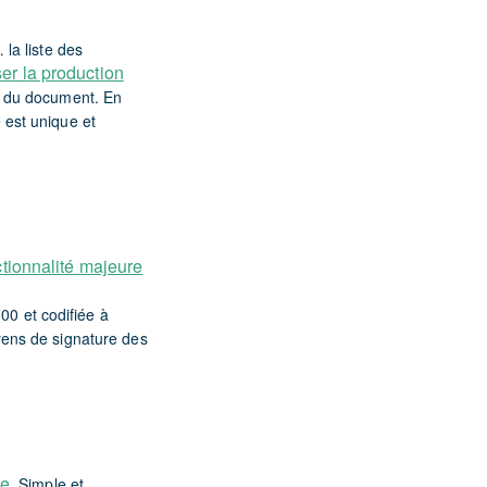
la liste des
er la production
ts du document. En
 est unique et
ctionnalité majeure
00 et codifiée à
oyens de signature des
ue
. Simple et