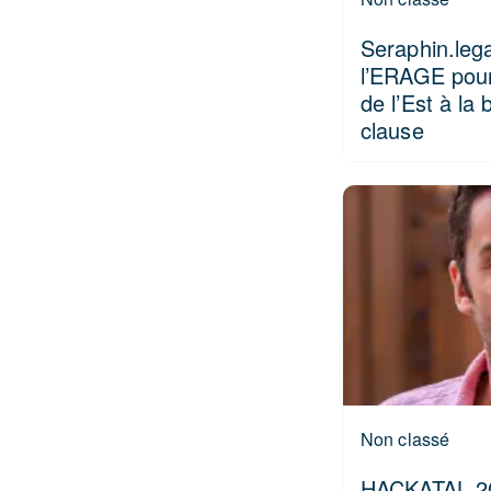
Seraphin.lega
l’ERAGE pour
de l’Est à la
clause
Non classé
HACKATAL 201