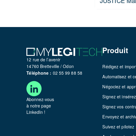
JUSTICE Mard
Produit
12 rue de l’avenir
14760 Bretteville / Odon
Rédigez et impor
Téléphone :
02 55 99 88 58
Automatisez et ce
Négociez et app
Signez et insére
Abonnez-vous
à notre page
Signez vos contr
LinkedIn !
Envoyez et archi
Suivez et pilotez