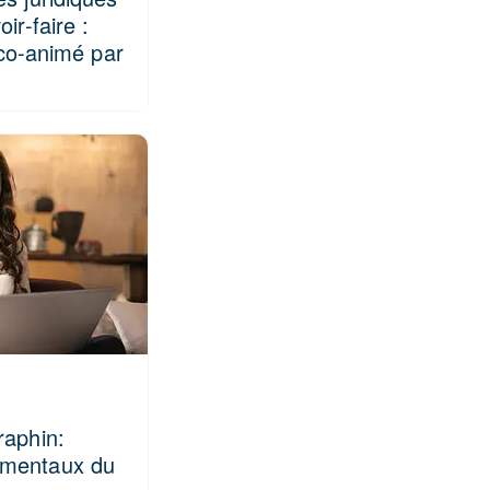
ir-faire :
r co-animé par
raphin:
amentaux du