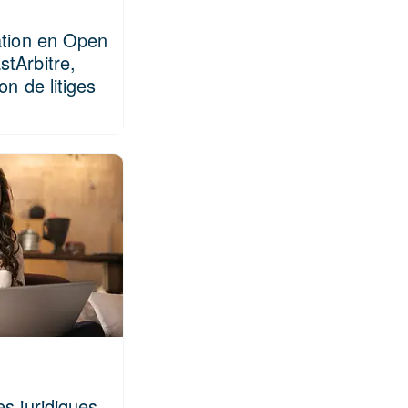
ation en Open
tArbitre,
on de litiges
s juridiques