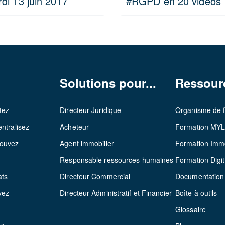
i 13 juin 2017
#RGPD en 20 vidéos
Solutions pour...
Ressour
tez
Directeur Juridique
Organisme de 
ntralisez
Acheteur
Formation MY
rouvez
Agent immobilier
Formation Immo
z
Responsable ressources humaines
Formation Digit
ats
Directeur Commercial
Documentation
vez
Directeur Administratif et Financier
Boîte à outils
Glossaire