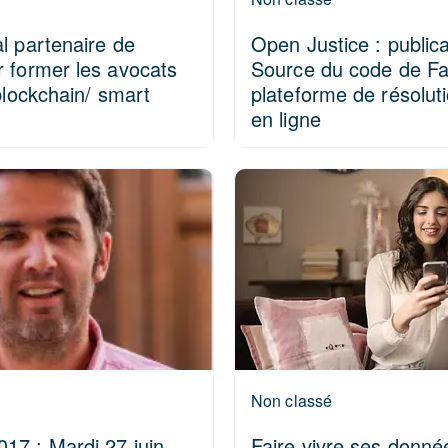
l partenaire de
Open Justice : public
 former les avocats
Source du code de Fas
 blockchain/ smart
plateforme de résoluti
en ligne
Non classé
7 : Mardi 27 juin
Faire vivre ses donnée