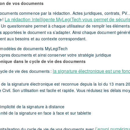
tion de vos documents
documents commence par la rédaction. Actes juridiques, contrats, PV… 
La rédaction intelligente MyLegiTech vous permet de sécuris
e !
. Un questionnaire permet à chaque utilisateur de remplir les élémen
s apportées le document va s’adapter. Ainsi chaque document généré
nt aux besoins et au contexte correspondant.
s modèles de documents MyLegiTech
opres documents et ainsi conserver votre stratégie juridique
ronique dans le cycle de vie des documents
la signature électronique est une fon
ycle de vie des documents :
é de la signature électronique est reconnue depuis la loi du 13 mars 20
Civil. Son utilisation est facile et rapide. Vous réduisez les délais m
implicité de la signature à distance
nnité de la signature en face à face et sur tablette
l’envoi numériq
igitalisation du cycle de vie de vos documents avec