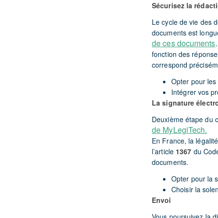
Sécurisez la rédac
Le cycle de vie des 
documents est longu
de ces documents
fonction des réponse
correspond préciséme
Opter pour le
Intégrer vos pr
La signature élect
Deuxième étape du c
de MyLegiTech.
En France, la légalit
l’article
1367
du Code 
documents.
Opter pour la s
Choisir la sole
Envoi
Vous poursuivez la d