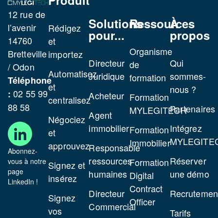
Produit
12 rue de
Solutions
Ressources
À
l’avenir
Rédigez
pour...
propos
14760
et
Organisme
Bretteville
importez
Directeur
Qui
de
/ Odon
Automatisez
Juridique
sommes-
formation
Téléphone
et
nous ?
02 55 99
:
Acheteur
Formation
centralisez
88 58
Partenaires
MYLEGITECH
Agent
Négociez
immobilier
Intégrez
Formation
et
MYLEGITE
Immobilier
approuvez
Responsable
Abonnez-
ressources
Réserver
Formation
vous à notre
Signez et
page
humaines
une démo
Digital
insérez
LinkedIn !
Contract
Directeur
Recrutemen
Signez
Officer
Commercial
vos
Tarifs