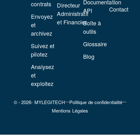
Documentation
contrats
Directeur
Contact
API
Administratif
Envoyez
et Financier
Boîte à
et
outils
archivez
Glossaire
Suivez et
pilotez
Blog
Analysez
et
exploitez
© - 2026- MYLEGITECH
Politique de confidentialité
Mentions Légales