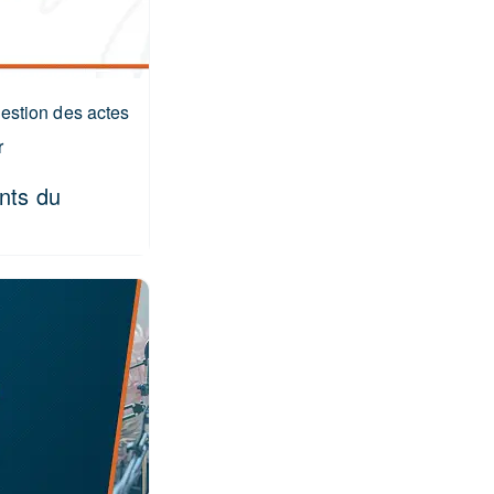
gestion des actes
r
ents du