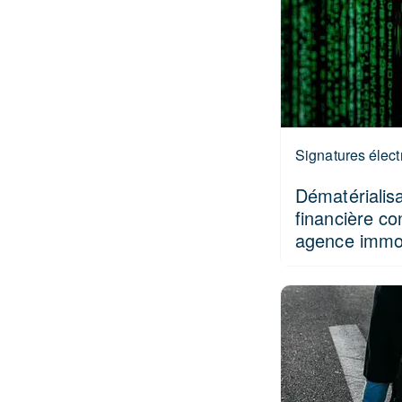
Signatures élec
Dématérialisa
financière co
agence immob