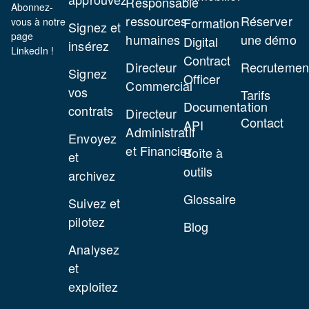
Responsable
Abonnez-
ressources
Réserver
Formation
vous à notre
Signez et
page
humaines
une démo
Digital
insérez
LinkedIn !
Contract
Directeur
Recrutemen
Signez
Officer
Commercial
vos
Tarifs
Documentation
contrats
Directeur
Contact
API
Administratif
Envoyez
et Financier
Boîte à
et
outils
archivez
Glossaire
Suivez et
pilotez
Blog
Analysez
et
exploitez