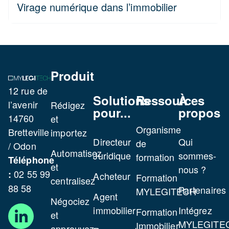
Virage numérique dans l’immobilier
Produit
12 rue de
Solutions
Ressources
À
l’avenir
Rédigez
pour...
propos
14760
et
Organisme
Bretteville
importez
Directeur
Qui
de
/ Odon
Automatisez
Juridique
sommes-
formation
Téléphone
et
nous ?
02 55 99
:
Acheteur
Formation
centralisez
88 58
Partenaires
MYLEGITECH
Agent
Négociez
immobilier
Intégrez
Formation
et
MYLEGITE
Immobilier
approuvez