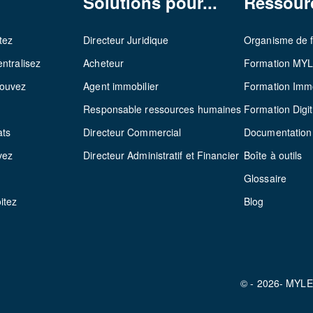
Solutions pour...
Ressour
tez
Directeur Juridique
Organisme de 
ntralisez
Acheteur
Formation MY
rouvez
Agent immobilier
Formation Immo
z
Responsable ressources humaines
Formation Digit
ats
Directeur Commercial
Documentation
vez
Directeur Administratif et Financier
Boîte à outils
Glossaire
itez
Blog
© - 2026- MYL