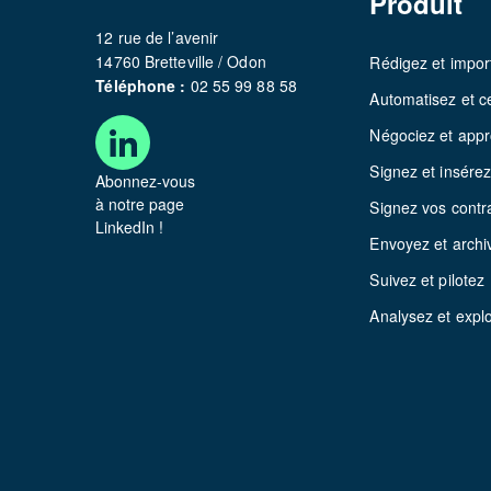
Produit
12 rue de l’avenir
14760 Bretteville / Odon
Rédigez et impor
Téléphone :
02 55 99 88 58
Automatisez et ce
Négociez et app
Signez et insére
Abonnez-vous
à notre page
Signez vos contr
LinkedIn !
Envoyez et archi
Suivez et pilotez
Analysez et explo