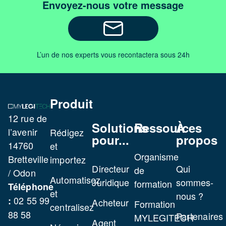
Envoyez-nous votre message
L’un de nos experts vous recontactera sous 24h
Produit
12 rue de
Solutions
Ressources
À
l’avenir
Rédigez
pour...
propos
14760
et
Organisme
Bretteville
importez
Directeur
Qui
de
/ Odon
Automatisez
Juridique
sommes-
formation
Téléphone
et
nous ?
02 55 99
:
Acheteur
Formation
centralisez
88 58
Partenaires
MYLEGITECH
Agent