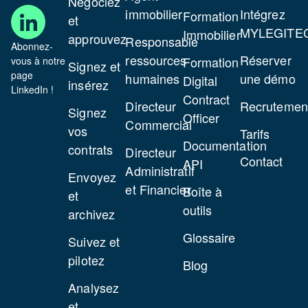
Négociez
immobilier
Intégrez
Formation
et
MYLEGITE
Immobilier
approuvez
Responsable
Abonnez-
ressources
Réserver
Formation
vous à notre
Signez et
page
humaines
une démo
Digital
insérez
LinkedIn !
Contract
Directeur
Recrutemen
Signez
Officer
Commercial
vos
Tarifs
Documentation
contrats
Directeur
Contact
API
Administratif
Envoyez
et Financier
Boîte à
et
outils
archivez
Glossaire
Suivez et
pilotez
Blog
Analysez
et