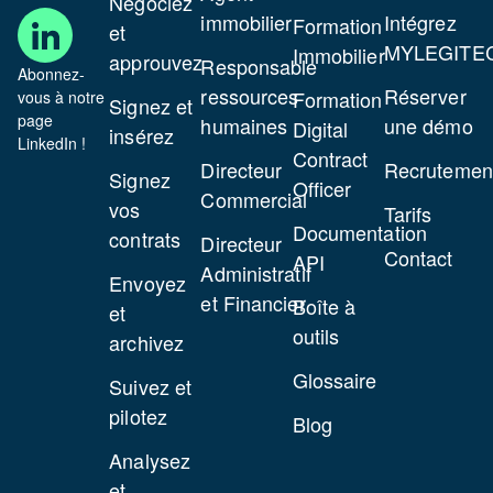
Négociez
immobilier
Intégrez
Formation
et
MYLEGITE
Immobilier
approuvez
Responsable
Abonnez-
ressources
Réserver
Formation
vous à notre
Signez et
page
humaines
une démo
Digital
insérez
LinkedIn !
Contract
Directeur
Recrutemen
Signez
Officer
Commercial
vos
Tarifs
Documentation
contrats
Directeur
Contact
API
Administratif
Envoyez
et Financier
Boîte à
et
outils
archivez
Glossaire
Suivez et
pilotez
Blog
Analysez
et