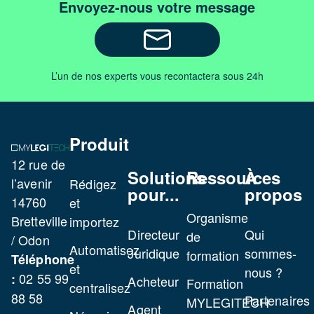
Envoyez-nous votre message
L’un de nos experts vous recontactera sous 24h
Produit
12 rue de
Solutions
Ressources
À
l’avenir
Rédigez
pour...
propos
14760
et
Organisme
Bretteville
importez
Directeur
Qui
de
/ Odon
Automatisez
Juridique
sommes-
formation
Téléphone
et
nous ?
02 55 99
:
Acheteur
Formation
centralisez
88 58
Partenaires
MYLEGITECH
Agent