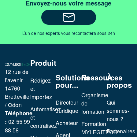
Envoyez-nous votre message
L’un de nos experts vous recontactera sous 24h
Produit
12 rue de
Solutions
Ressources
À
l’avenir
Rédigez
pour...
propos
14760
et
Organisme
Bretteville
importez
Directeur
Qui
de
/ Odon
Automatisez
Juridique
sommes-
formation
Téléphone
et
nous ?
02 55 99
:
Acheteur
Formation
centralisez
88 58
Partenaires
MYLEGITECH
Agent