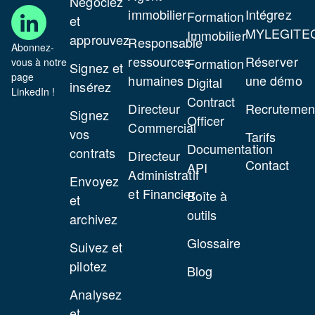
Négociez
immobilier
Intégrez
Formation
et
MYLEGITE
Immobilier
approuvez
Responsable
Abonnez-
ressources
Réserver
Formation
vous à notre
Signez et
page
humaines
une démo
Digital
insérez
LinkedIn !
Contract
Directeur
Recrutemen
Signez
Officer
Commercial
vos
Tarifs
Documentation
contrats
Directeur
Contact
API
Administratif
Envoyez
et Financier
Boîte à
et
outils
archivez
Glossaire
Suivez et
pilotez
Blog
Analysez
et