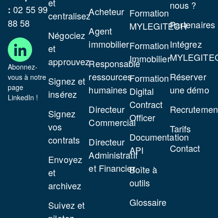
et
nous ?
02 55 99
:
Acheteur
Formation
centralisez
88 58
Partenaires
MYLEGITECH
Agent
Négociez
immobilier
Intégrez
Formation
et
MYLEGITE
Immobilier
approuvez
Responsable
Abonnez-
ressources
Réserver
Formation
vous à notre
Signez et
page
humaines
une démo
Digital
insérez
LinkedIn !
Contract
Directeur
Recrutemen
Signez
Officer
Commercial
vos
Tarifs
Documentation
contrats
Directeur
Contact
API
Administratif
Envoyez
et Financier
Boîte à
et
outils
archivez
Glossaire
Suivez et