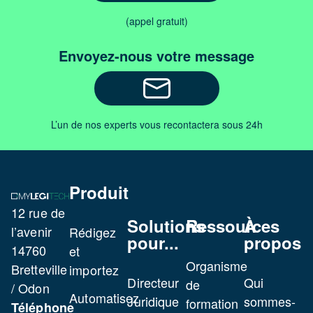
(appel gratuit)
Envoyez-nous votre message
L’un de nos experts vous recontactera sous 24h
Produit
12 rue de
Solutions
Ressources
À
l’avenir
Rédigez
pour...
propos
14760
et
Organisme
Bretteville
importez
Directeur
Qui
de
/ Odon
Automatisez
Juridique
sommes-
formation
Téléphone